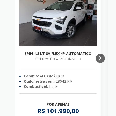
SPIN 1.8 LT 8V FLEX 4P AUTOMATICO
C
1.8 LT 8V FLEX 4P AUTOMATICO
Câmbio:
AUTOMÁTICO
Quilometragem:
28042 KM
Combustível:
FLEX
POR APENAS
R$ 101.990,00