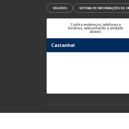
SEGUROS
SISTEMA DE INFORMAÇÕES DE CR
Confira endereços, telefones e
horários, selecionando a unidade
abaixo:
Castanhal
Endereço Matriz:
Av. Presidente Getu