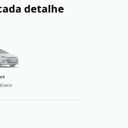
cada detalhe
rt
TÉCNICA