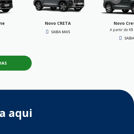
ne
Novo CRETA
Novo Cre
A partir de R$
SAIBA MAIS
SAIBA
DAS
a aqui