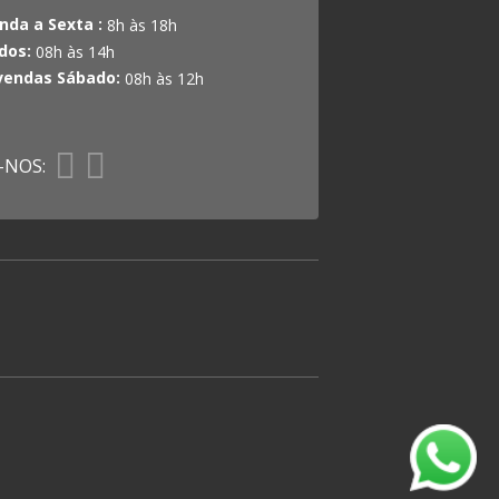
nda a Sexta :
8h às 18h
dos:
08h às 14h
vendas Sábado:
08h às 12h
-NOS: