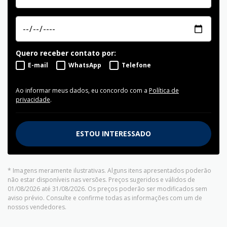
Quero receber contato por:
E-mail
WhatsApp
Telefone
Ao informar meus dados, eu concordo com a
Política de
privacidade
.
ESTOU INTERESSADO
* Imagens meramente ilustrativas. Alguns itens apresentados poderão
não estar disponíveis nas versões. Preços sugeridos e válidos de
01/08/2026 até 31/08/2026. Os preços poderão ser modificados sem
aviso prévio. Consulte e confirme todas as informações com um de
nossos vendedores.