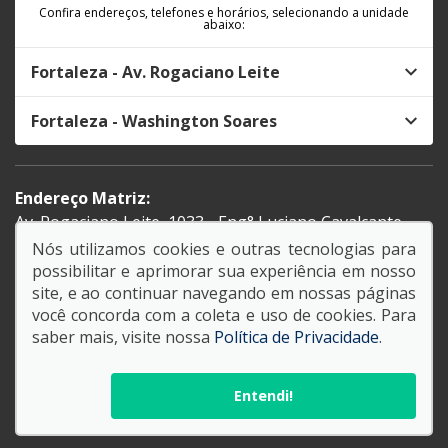
Confira endereços, telefones e horários, selecionando a unidade
abaixo:
Fortaleza - Av. Rogaciano Leite
Fortaleza - Washington Soares
Endereço Matriz:
Av. Rogaciano Leite, 1033 - Eng° Luciano Cavalcante -
Fortaleza-CE
Nós utilizamos cookies e outras tecnologias para
Av. Washington Soares, 6623 - Edson Queiroz -
possibilitar e aprimorar sua experiência em nosso
Fortaleza-CE
site, e ao continuar navegando em nossas páginas
você concorda com a coleta e uso de cookies. Para
saber mais, visite nossa
Política de Privacidade
.
© Copyright 2026
AutoForce - Todos os direitos reservados.
Política de privacidade
.
Entendi!